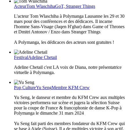
Acteur
Tom Wlaschiha
GoT, Stranger Things
L'acteur Tom Wlaschiha à Polymanga Lausanne les 29 et 30
mars pour des conférences et des dédicaces. Il incarne
l'homme Sans-Visage (Jaqen H'ghar) dans Game of Thrones
et Dmitri Antonov / Enzo dans Stranger Things
A Polymanga, les dédicaces des acteurs sont gratuites !
Festival
Adeline Chetail
Adeline Chetail c'est LA voix de Diana, notre présentatrice
virtuelle à Polymanga.
Pop Culture
Yu Seng
Membre KFM Crew
Yu Seng, le danseur et membre du KFM Crew aux multiples
victoires performera sur scène et jugera la sélection Suisse
pour la coupe de France & francophonie de danse K-Pop à
Polymanga le dimanche 31 mars 2024
Yu Seng fait parti des membres fondateur du KFM Crew qui
se base à Aigle (Suisse). Il a de multiples victoire à son actif,