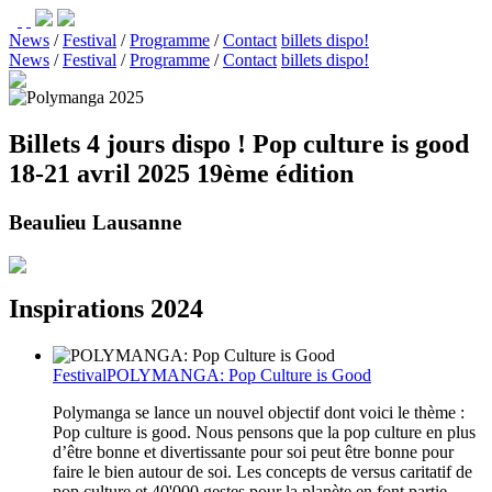
News
/
Festival
/
Programme
/
Contact
billets dispo!
News
/
Festival
/
Programme
/
Contact
billets dispo!
Billets 4 jours dispo !
Pop culture is good
18-21 avril 2025
19ème édition
Beaulieu Lausanne
Inspirations 2024
Festival
POLYMANGA: Pop Culture is Good
Polymanga se lance un nouvel objectif dont voici le thème :
Pop culture is good. Nous pensons que la pop culture en plus
d’être bonne et divertissante pour soi peut être bonne pour
faire le bien autour de soi. Les concepts de versus caritatif de
pop culture et 40'000 gestes pour la planète en font partie,