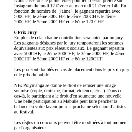
Nous laisserons le public voter pour leur dessin préféré sur
Instagram du lundi 12 février au mercredi 21 février 14h. En
fonction du nombre de "j'aime", le gagnant repartira avec
500CHF, le 2ème 300CHF, le 3ème 200CHF, le 4ème
200CHF, le 5ème 200CHF et le 6ème 120 CHF.
6 Prix Jury
En plus de cela, chaque contribution sera notée par un jury.
Les gagnants désignés par le jury remporteront les sommes
équivalentes aux prix réseaux sociaux. Le gagnant repartira
avec 500CHF, le 2ème 300CHF, le 3ème 200CHF, le 4ème
200CHF, le 5ème 200CHF et le 6ème 120CHF.
Les prix sont doublés en cas de placement dans le prix du jury
et le prix du public.
NB: Polymanga se donne le droit de refuser une image
soumise (copie, érotisme, format, violence, etc...). Dans ce
cas-là, le participant a le droit d'en soumettre une nouvelle.
Une belle participation au Mabulle peut faire pencher la
balance en votre faveur pour la prochaine sélection d’artistes
au festival.
Les règles du concours peuvent être modifiées à tout moment
par l'organisateur.