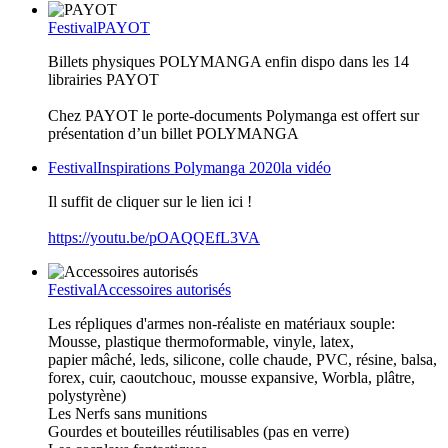
Festival
PAYOT
Billets physiques POLYMANGA enfin dispo dans les 14
librairies PAYOT
Chez PAYOT le porte-documents Polymanga est offert sur
présentation d’un billet POLYMANGA
Festival
Inspirations Polymanga 2020
la vidéo
Il suffit de cliquer sur le lien ici !
https://youtu.be/pOAQQEfL3VA
Festival
Accessoires autorisés
Les répliques d'armes non-réaliste en matériaux souple:
Mousse, plastique thermoformable, vinyle, latex,
papier mâché, leds, silicone, colle chaude, PVC, résine, balsa,
forex, cuir, caoutchouc, mousse expansive, Worbla, plâtre,
polystyrène)
Les Nerfs sans munitions
Gourdes et bouteilles réutilisables (pas en verre)