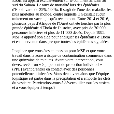
Ebola est apparu exclusivement sur le continent africain au
sud du Sahara. Le taux de mortalité lors des épidémies
d'Ebola varie de 25% à 90%. Il s'agit de l'une des maladies les
plus mortelles au monde, contre laquelle il n'existait aucun
traitement ou vaccin jusqu'à récemment. Entre 2014 et 2016,
plusieurs pays d'Afrique de l'Ouest ont été touchés par la plus
grande épidémie d'Ebola de l'histoire, avec près de 30’000
personnes infectées et plus de 11’000 décès. Depuis 1995,
MSF a apporté son aide pour endiguer les épidémies d’Ebola
et est intervenue dans presque toutes les épidémies signalées.
Imaginez que vous êtes en mission pour MSF et que votre
travail dans la zone à risque de contamination commence dans
une quinzaine de minutes. Avant votre intervention, vous
devez revêtir un « équipement de protection individuel »
(PPE) avant d’entrer en contact avec des personnes
potentiellement infectées. Vous découvrez alors que l’équipe
logistique est partie dans la précipitation et a emporté les clefs
du vestiaire. Parviendrez-vous à déverrouiller tous les casiers
et à vous équiper à temps ?